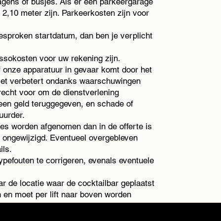
gens of busjes. Als er een parkeergarage
 2,10 meter zijn. Parkeerkosten zijn voor
esproken startdatum, dan ben je verplicht
assokosten voor uw rekening zijn.
of onze apparatuur in gevaar komt door het
niet verbetert ondanks waarschuwingen
echt voor om de dienstverlening
 geen geld teruggegeven, en schade of
uurder.
es worden afgenomen dan in de offerte is
 ongewijzigd. Eventueel overgebleven
ils.
pefouten te corrigeren, evenals eventuele
ar de locatie waar de cocktailbar geplaatst
 en moet per lift naar boven worden
moet worden opgebouwd of als er andere