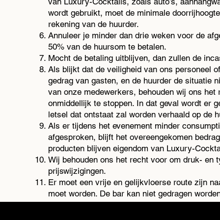
van Luxury-Cocktails, zoals auto’s, aanhangwa
wordt gebruikt, moet de minimale doorrijhoogte
rekening van de huurder.
Annuleer je minder dan drie weken voor de afg
50% van de huursom te betalen.
Mocht de betaling uitblijven, dan zullen de inc
Als blijkt dat de veiligheid van ons personeel 
gedrag van gasten, en de huurder de situatie 
van onze medewerkers, behouden wij ons het r
onmiddellijk te stoppen. In dat geval wordt er
letsel dat ontstaat zal worden verhaald op de h
Als er tijdens het evenement minder consumpti
afgesproken, blijft het overeengekomen bedrag
producten blijven eigendom van Luxury-Cockta
Wij behouden ons het recht voor om druk- en ty
prijswijzigingen.
Er moet een vrije en gelijkvloerse route zijn na
moet worden. De bar kan niet gedragen worden
gebracht, indien nodig.
Als de cocktailbar op een andere verdieping 